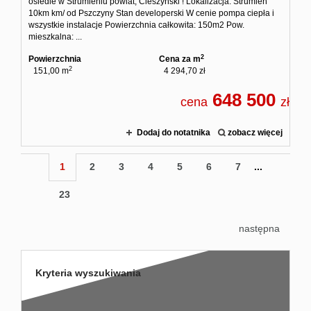
osiedle w Strumieniu powiat, Cieszyński ! Lokalizacja: Strumień
10km km/ od Pszczyny Stan developerski W cenie pompa ciepła i
wszystkie instalacje Powierzchnia całkowita: 150m2 Pow.
mieszkalna: ...
2
Powierzchnia
Cena za m
2
151,00 m
4 294,70 zł
648 500
cena
zł
Dodaj do notatnika
zobacz więcej
1
2
3
4
5
6
7
...
23
następna
Kryteria wyszukiwania