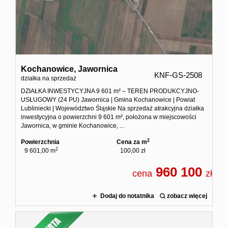
Zgłoś
Zgło
Kochanowice,
Jawornica
KNF-GS-2508
Zgłoś 
działka na sprzedaż
DZIAŁKA INWESTYCYJNA 9 601 m² – TEREN PRODUKCYJNO-
USŁUGOWY (24 PU) Jawornica | Gmina Kochanowice | Powiat
Kalkulato
Lubliniecki | Województwo Śląskie Na sprzedaż atrakcyjna działka
inwestycyjna o powierzchni 9 601 m², położona w miejscowości
Jawornica, w gminie Kochanowice, ...
Kalku
2
Powierzchnia
Cena za m
2
9 601,00 m
100,00 zł
Kalkula
960 100
cena
zł
Usługi
Dodaj do notatnika
zobacz więcej