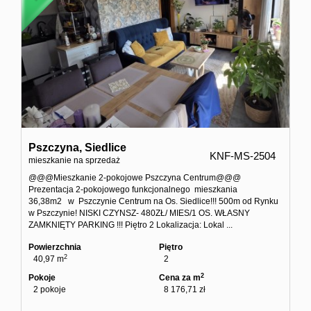
Pszczyna,
Siedlice
KNF-MS-2504
mieszkanie na sprzedaż
@@@Mieszkanie 2-pokojowe Pszczyna Centrum@@@
Prezentacja 2-pokojowego funkcjonalnego mieszkania
36,38m2 w Pszczynie Centrum na Os. Siedlice!!! 500m od Rynku
w Pszczynie! NISKI CZYNSZ- 480ZŁ/ MIES/1 OS. WŁASNY
ZAMKNIĘTY PARKING !!! Piętro 2 Lokalizacja: Lokal ...
Powierzchnia
Piętro
2
40,97 m
2
2
Pokoje
Cena za m
2 pokoje
8 176,71 zł