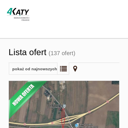
Strona
Lista ofert
(137 ofert)
główna
pokaż od najnowszych
O firmie
Oferta
Współpra