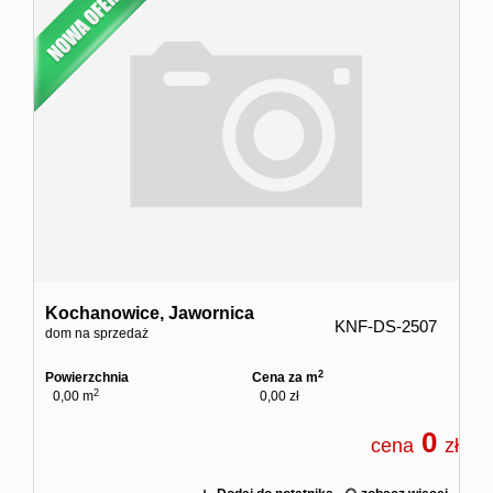
dodatko
Kontakt
Ubezpiec
Kochanowice,
Jawornica
KNF-DS-2507
dom na sprzedaż
2
Powierzchnia
Cena za m
2
0,00 m
0,00 zł
0
cena
zł