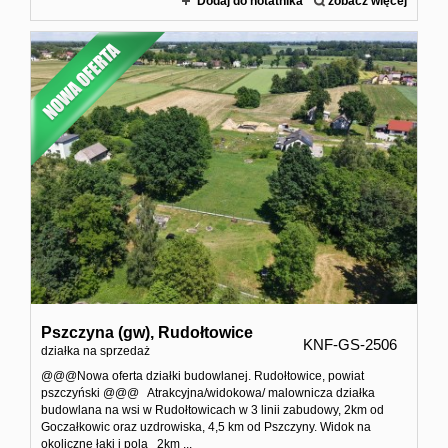
Dodaj do notatnika
zobacz więcej
Pszczyna (gw),
Rudołtowice
KNF-GS-2506
działka na sprzedaż
@@@Nowa oferta działki budowlanej. Rudołtowice, powiat
pszczyński @@@ Atrakcyjna/widokowa/ malownicza działka
budowlana na wsi w Rudołtowicach w 3 linii zabudowy, 2km od
Goczałkowic oraz uzdrowiska, 4,5 km od Pszczyny. Widok na
okoliczne łąki i pola 2km ...