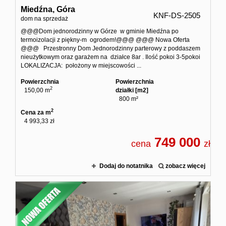
Miedźna,
Góra
KNF-DS-2505
dom na sprzedaż
@@@Dom jednorodzinny w Górze w gminie Miedźna po
termoizolacji z piękny-m ogrodem!@@@ @@@ Nowa Oferta
@@@ Przestronny Dom Jednorodzinny parterowy z poddaszem
nieużytkowym oraz garażem na działce 8ar . Ilość pokoi 3-5pokoi
LOKALIZACJA: położony w miejscowości ...
Powierzchnia
Powierzchnia
2
150,00 m
działki [m2]
800 m²
2
Cena za m
4 993,33 zł
749 000
cena
zł
Dodaj do notatnika
zobacz więcej