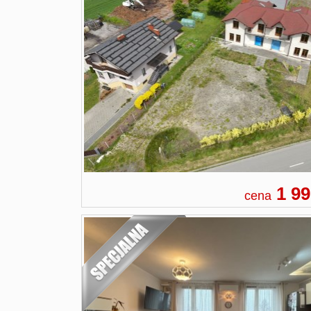
1 99
cena