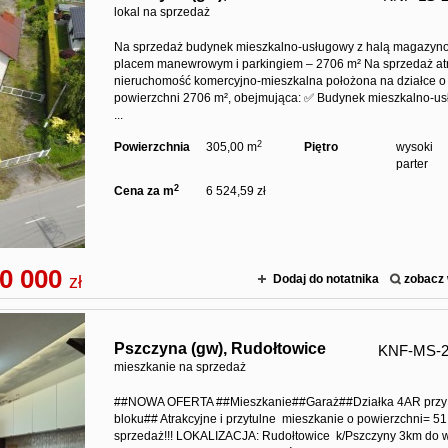
lokal na sprzedaż
Na sprzedaż budynek mieszkalno-usługowy z halą magazyn
placem manewrowym i parkingiem – 2706 m² Na sprzedaż at
nieruchomość komercyjno-mieszkalna położona na działce o
powierzchni 2706 m², obejmująca: ✅ Budynek mieszkalno-u
...
2
Powierzchnia
305,00 m
Piętro
wysoki
parter
2
Cena za m
6 524,59 zł
0 000
zł
Dodaj do notatnika
zobacz 
Pszczyna (gw),
Rudołtowice
KNF-MS-2
mieszkanie na sprzedaż
##NOWA OFERTA ##Mieszkanie##Garaż##Działka 4AR przy
bloku## Atrakcyjne i przytulne mieszkanie o powierzchni= 5
sprzedaż!!! LOKALIZACJA: Rudołtowice k/Pszczyny 3km do 