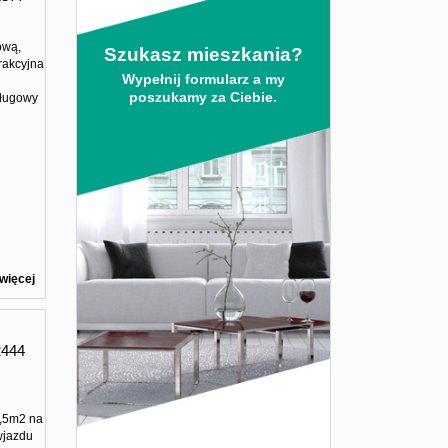
ową,
Szukasz mieszkania?
rakcyjna
Wypełnij formularz a my
poszukamy za Ciebie.
sługowy
więcej
444
1,5m2 na
wjazdu