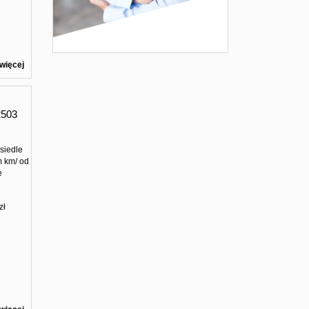
więcej
503
siedle
m km/ od
e
zł