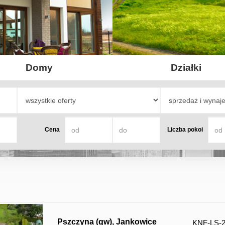
Domy
Działki
Cena
Liczba pokoi
Pszczyna (gw),
Jankowice
KNF-LS-