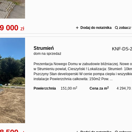
9 000
zł
Dodaj do notatnika
zobacz 
Strumień
KNF-DS-2
dom na sprzedaż
Prezentacja Nowego Domu w zabudowie bliźniaczej. Nowe o
w Strumieniu powiat, Cieszyński ! Lokalizacja: Strumień 10k
Pszczyny Stan developerski W cenie pompa ciepła i wszystki
instalacje Powierzchnia całkowita: 150m2 Pow. ...
2
2
Powierzchnia
151,00 m
Cena za m
4 294,70 