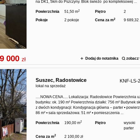
na DK1, 5km do Pszczyny. Blok świeżo po kompleksowej ...
2
Powierzchnia
51,50 m
Piętro
2
2
Pokoje
2 pokoje
Cena za m
9 689,32 
9 000
zł
Dodaj do notatnika
zobacz 
Suszec,
Radostowice
KNF-LS-
lokal na sprzedaż
.....NOWA CENA..... Lokalizacja: Radostowice Powierzchnia 
budynku: ok. 190 m² Powierzchnia działki: 756 m² Budynek sk
z dwóch kondygnacji: Kondygnacja główna – parter • powierz
86 m² • sala sprzedażowa: 51 m² • pomieszczenia ...
2
Powierzchnia
190,00 m
Piętro
wysoki
parter
2
Cena za m
2 100,00 zł