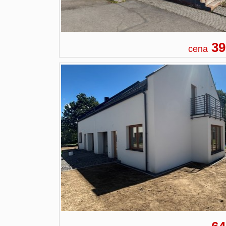
39
cena