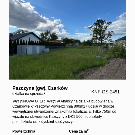
Pszczyna (gw),
Czarków
KNF-GS-2491
działka na sprzedaż
@@@NOWA OFERTA@@@ Atrakcyjna działka budowlana w
Czarkowie k/ Pszczyny Powierzchnia 800m2+ udział w drodze
wewnętrznej utwardzonej Znakomita lokalizacja: Tylko 750m od
wjazdu na obwodnice Pszczyny z DK1 500m do szkoły i
przedszkola oraz dyskont spożywczy, ...
2
Powierzchnia
Cena za m