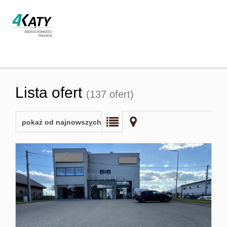
Strona
Lista ofert
(137 ofert)
główna
pokaż od najnowszych
O firmie
Oferta
Współpra