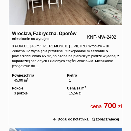
Wrocław,
Fabryczna,
Oporów
KNF-MW-2492
mieszkanie na wynajem
3 POKOJE | 45 m² | PO REMONCIE | 1 PIĘTRO Wrocław – ul.
Żelazna Do wynajęcia przytulne i funkcjonalne mieszkanie o
powierzchni około 45 m², położone na pierwszym piętrze w jednej z
najbardziej cenionych i zielonych części Wrocławia. Mieszkanie
jest gotowe do ...
Powierzchnia
Piętro
2
45,00 m
1
2
Pokoje
Cena za m
3 pokoje
15,56 zł
700
cena
zł
Dodaj do notatnika
zobacz więcej