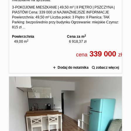
mieszkanie na sprzedaż
3-POKOJOWE MIESZKANIE | 49,50 m² | II PIĘTRO | PSZCZYNA |
PIASTÓW Cena: 339 000 zł NAJWAŻNIEJSZE INFORMACJE
Powierzchnia: 49,50 m² Liczba pokoi: 3 Piętro: II Piwnica: TAK
Parking: bezpośrednio przy budynku Ogrzewanie: miejskie Czynsz:
815 zł ...
2
Powierzchnia
Cena za m
2
49,00 m
6 918,37 zł
339 000
cena
zł
Dodaj do notatnika
zobacz więcej