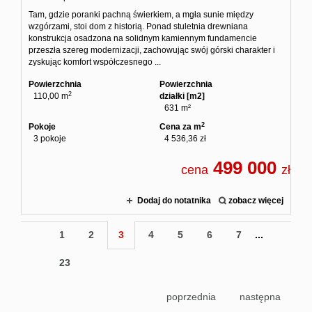
Tam, gdzie poranki pachną świerkiem, a mgła sunie między
wzgórzami, stoi dom z historią. Ponad stuletnia drewniana
konstrukcja osadzona na solidnym kamiennym fundamencie
przeszła szereg modernizacji, zachowując swój górski charakter i
zyskując komfort współczesnego ...
Powierzchnia
Powierzchnia
2
110,00 m
działki [m2]
631 m²
2
Pokoje
Cena za m
3 pokoje
4 536,36 zł
499 000
cena
zł
Dodaj do notatnika
zobacz więcej
1
2
3
4
5
6
7
...
23
poprzednia
następna