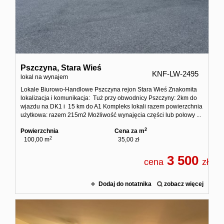
Zgłoś
Zgło
Pszczyna,
Stara Wieś
KNF-LW-2495
Zgłoś 
lokal na wynajem
Lokale Biurowo-Handlowe Pszczyna rejon Stara Wieś Znakomita
lokalizacja i komunikacja: Tuż przy obwodnicy Pszczyny: 2km do
Kalkulato
wjazdu na DK1 i 15 km do A1 Kompleks lokali razem powierzchnia
użytkowa: razem 215m2 Możliwość wynajęcia części lub połowy ...
2
Powierzchnia
Cena za m
Kalku
2
100,00 m
35,00 zł
3 500
cena
zł
Kalkula
Dodaj do notatnika
zobacz więcej
Usługi