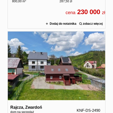
2
800,00 m
287,50 zł
230 000
cena
zł
Dodaj do notatnika
zobacz więcej
Rajcza,
Zwardoń
KNF-DS-2490
dom na sprzedaż