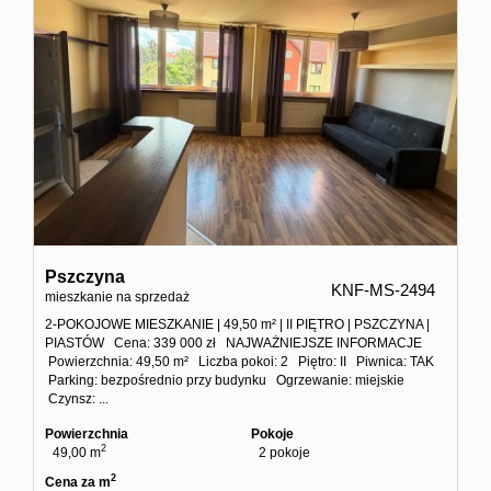
dodatko
Kontakt
Ubezpiec
Pszczyna
KNF-MS-2494
mieszkanie na sprzedaż
2-POKOJOWE MIESZKANIE | 49,50 m² | II PIĘTRO | PSZCZYNA |
PIASTÓW Cena: 339 000 zł NAJWAŻNIEJSZE INFORMACJE
Powierzchnia: 49,50 m² Liczba pokoi: 2 Piętro: II Piwnica: TAK
Parking: bezpośrednio przy budynku Ogrzewanie: miejskie
Czynsz: ...
Powierzchnia
Pokoje
2
49,00 m
2 pokoje
2
Cena za m