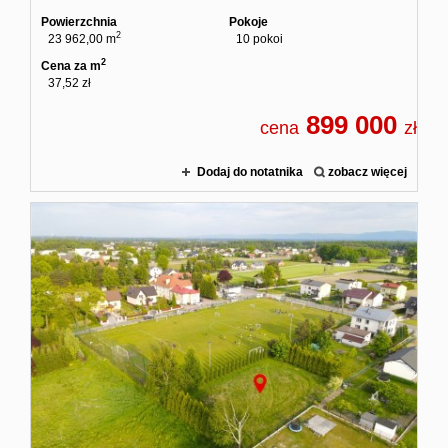
Powierzchnia
Pokoje
2
23 962,00 m
10 pokoi
2
Cena za m
37,52 zł
899 000
cena
zł
Dodaj do notatnika
zobacz więcej