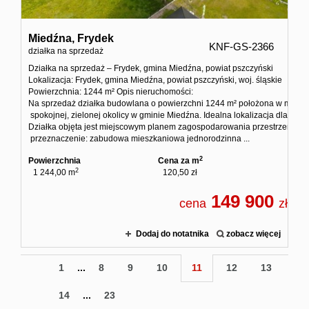
Miedźna,
Frydek
KNF-GS-2366
działka na sprzedaż
Działka na sprzedaż – Frydek, gmina Miedźna, powiat pszczyński
Lokalizacja: Frydek, gmina Miedźna, powiat pszczyński, woj. śląskie
Powierzchnia: 1244 m² Opis nieruchomości:
Na sprzedaż działka budowlana o powierzchni 1244 m² położona w miejsc
spokojnej, zielonej okolicy w gminie Miedźna. Idealna lokalizacja dla osó
Działka objęta jest miejscowym planem zagospodarowania przestrzenneg
przeznaczenie: zabudowa mieszkaniowa jednorodzinna ...
2
Powierzchnia
Cena za m
2
1 244,00 m
120,50 zł
149 900
cena
zł
Dodaj do notatnika
zobacz więcej
1
...
8
9
10
11
12
13
14
...
23