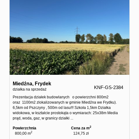
dodatko
Kontakt
Ubezpiec
Miedźna,
Frydek
KNF-GS-2384
działka na sprzedaż
Prezentacja działek budowlanych o powierzchni 800m2
oraz 1100m2 zlokalizowanych w gminie Miedźna we Frydku).
6,5km od Pszczyny , 500m od lasu!!! Szkoła 1,5km Działka
widokowa, w kształcie prostokąta o wymiarach: 25x38m Media
prąd, woda, gaz, w granicy działki ...
2
Powierzchnia
Cena za m
2
800,00 m
124,75 zł