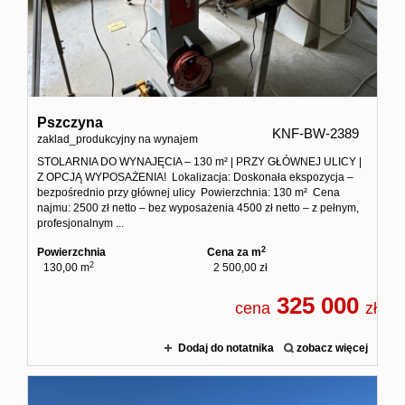
Zgłoś
Zgło
Pszczyna
KNF-BW-2389
Zgłoś 
zaklad_produkcyjny na wynajem
STOLARNIA DO WYNAJĘCIA – 130 m² | PRZY GŁÓWNEJ ULICY |
Z OPCJĄ WYPOSAŻENIA! Lokalizacja: Doskonała ekspozycja –
Kalkulato
bezpośrednio przy głównej ulicy Powierzchnia: 130 m² Cena
najmu: 2500 zł netto – bez wyposażenia 4500 zł netto – z pełnym,
profesjonalnym ...
Kalku
2
Powierzchnia
Cena za m
2
130,00 m
2 500,00 zł
Kalkula
325 000
cena
zł
Usługi
Dodaj do notatnika
zobacz więcej