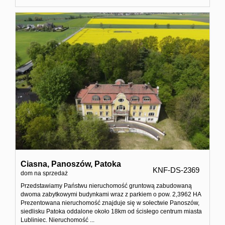
Ciasna,
Panoszów,
Patoka
KNF-DS-2369
dom na sprzedaż
Przedstawiamy Państwu nieruchomość gruntową zabudowaną
dwoma zabytkowymi budynkami wraz z parkiem o pow. 2,3962 HA
Prezentowana nieruchomość znajduje się w sołectwie Panoszów,
siedlisku Patoka oddalone około 18km od ścisłego centrum miasta
Lubliniec. Nieruchomość ...