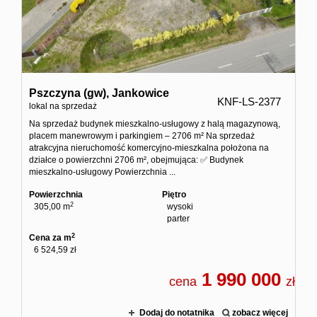
Pszczyna (gw),
Jankowice
KNF-LS-2377
lokal na sprzedaż
Na sprzedaż budynek mieszkalno-usługowy z halą magazynową,
placem manewrowym i parkingiem – 2706 m² Na sprzedaż
atrakcyjna nieruchomość komercyjno-mieszkalna położona na
działce o powierzchni 2706 m², obejmująca: ✅ Budynek
mieszkalno-usługowy Powierzchnia ...
Powierzchnia
Piętro
2
305,00 m
wysoki
parter
2
Cena za m
6 524,59 zł
1 990 000
cena
zł
Dodaj do notatnika
zobacz więcej