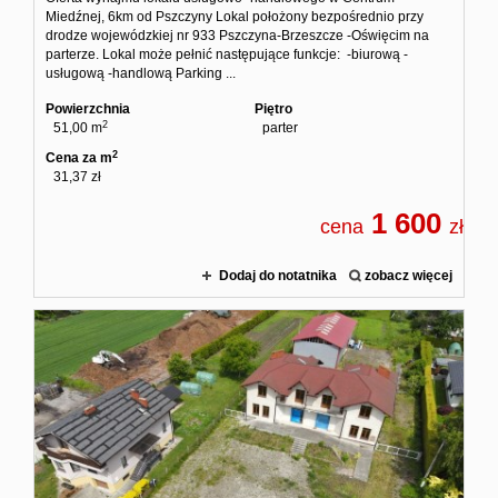
Miedźnej, 6km od Pszczyny Lokal położony bezpośrednio przy
drodze wojewódzkiej nr 933 Pszczyna-Brzeszcze -Oświęcim na
parterze. Lokal może pełnić następujące funkcje: -biurową -
usługową -handlową Parking ...
Powierzchnia
Piętro
2
51,00 m
parter
2
Cena za m
31,37 zł
1 600
cena
zł
Dodaj do notatnika
zobacz więcej