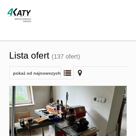
Strona
Lista ofert
(137 ofert)
główna
pokaż od najnowszych
O firmie
Oferta
Współpra