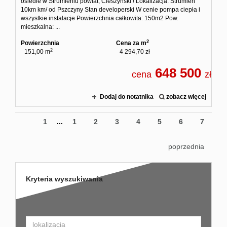
osiedle w Strumieniu powiat, Cieszyński ! Lokalizacja: Strumień
10km km/ od Pszczyny Stan developerski W cenie pompa ciepła i
wszystkie instalacje Powierzchnia całkowita: 150m2 Pow.
mieszkalna: ...
2
Powierzchnia
Cena za m
2
151,00 m
4 294,70 zł
648 500
cena
zł
Dodaj do notatnika
zobacz więcej
1
...
1
2
3
4
5
6
7
poprzednia
Kryteria wyszukiwania