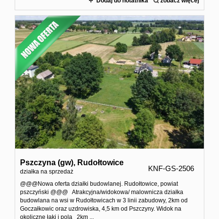
Dodaj do notatnika
zobacz więcej
Pszczyna (gw),
Rudołtowice
KNF-GS-2506
działka na sprzedaż
@@@Nowa oferta działki budowlanej. Rudołtowice, powiat
pszczyński @@@ Atrakcyjna/widokowa/ malownicza działka
budowlana na wsi w Rudołtowicach w 3 linii zabudowy, 2km od
Goczałkowic oraz uzdrowiska, 4,5 km od Pszczyny. Widok na
okoliczne łąki i pola 2km ...