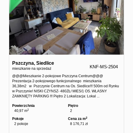
Pszczyna,
Siedlice
KNF-MS-2504
mieszkanie na sprzedaż
@@@Mieszkanie 2-pokojowe Pszczyna Centrum@@@
Prezentacja 2-pokojowego funkcjonalnego mieszkania
36,38m2 w Pszczynie Centrum na Os. Siedlice!!! 500m od Rynku
w Pszczynie! NISKI CZYNSZ- 480ZŁ/ MIES/1 OS. WŁASNY
ZAMKNIĘTY PARKING !!! Piętro 2 Lokalizacja: Lokal ...
Powierzchnia
Piętro
2
40,97 m
2
2
Pokoje
Cena za m
2 pokoje
8 176,71 zł