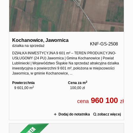
Zgłoś
Zgło
Kochanowice,
Jawornica
KNF-GS-2508
Zgłoś 
działka na sprzedaż
DZIAŁKA INWESTYCYJNA 9 601 m² – TEREN PRODUKCYJNO-
USŁUGOWY (24 PU) Jawornica | Gmina Kochanowice | Powiat
Kalkulato
Lubliniecki | Województwo Śląskie Na sprzedaż atrakcyjna działka
inwestycyjna o powierzchni 9 601 m², położona w miejscowości
Jawornica, w gminie Kochanowice, ...
Kalku
2
Powierzchnia
Cena za m
2
9 601,00 m
100,00 zł
Kalkula
960 100
cena
zł
Usługi
Dodaj do notatnika
zobacz więcej