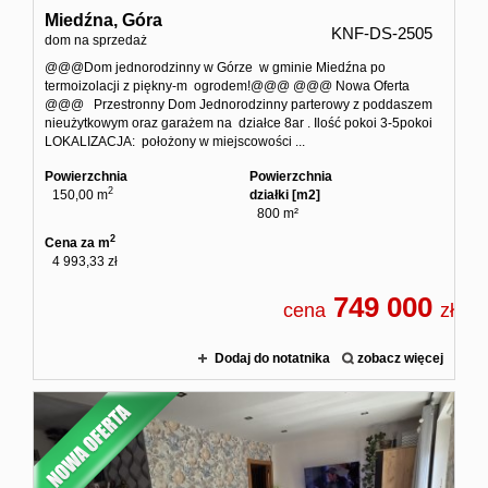
Miedźna,
Góra
KNF-DS-2505
dom na sprzedaż
@@@Dom jednorodzinny w Górze w gminie Miedźna po
termoizolacji z piękny-m ogrodem!@@@ @@@ Nowa Oferta
@@@ Przestronny Dom Jednorodzinny parterowy z poddaszem
nieużytkowym oraz garażem na działce 8ar . Ilość pokoi 3-5pokoi
LOKALIZACJA: położony w miejscowości ...
Powierzchnia
Powierzchnia
2
150,00 m
działki [m2]
800 m²
2
Cena za m
4 993,33 zł
749 000
cena
zł
Dodaj do notatnika
zobacz więcej