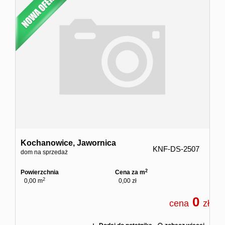
dodatko
Kontakt
Ubezpiec
Kochanowice,
Jawornica
KNF-DS-2507
dom na sprzedaż
2
Powierzchnia
Cena za m
2
0,00 m
0,00 zł
0
cena
zł