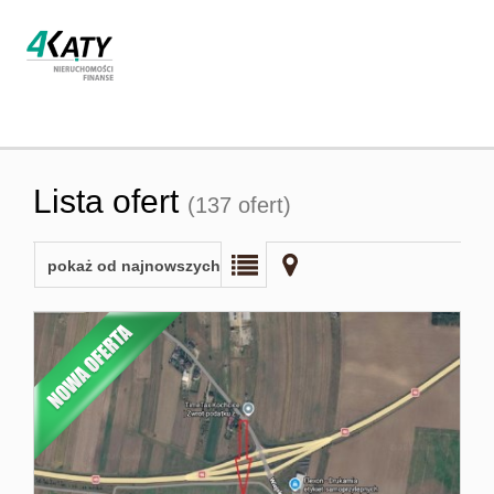
Strona
Lista ofert
(137 ofert)
główna
pokaż od najnowszych
O firmie
Oferta
Współpra