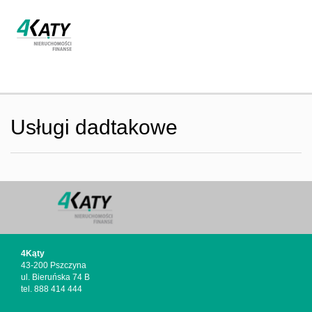
Strona
Usługi dadtakowe
główna
O firmie
Oferta
4Kąty
43-200 Pszczyna
ul. Bieruńska 74 B
tel. 888 414 444
Współpra