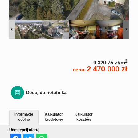
Zgłoś
Zgło
Zgłoś 
2
9 320,75 zł/m
Kalkulato
2 470 000 zł
cena:
Kalku
Dodaj do notatnika
Kalkula
Informacje
Kalkulator
Kalkulator
Usługi
ogólne
kredytowy
kosztów
Udostępnij ofertę