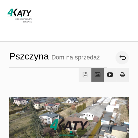
Strona
Pszczyna
Dom na sprzedaż
główna
O firmie
Oferta
Współpra