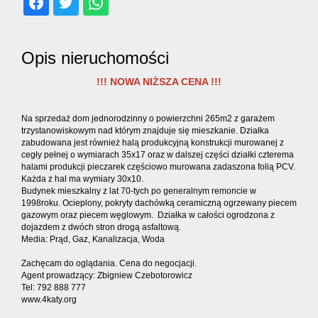
dodatko
Kontakt
Opis nieruchomości
!!! NOWA NIŻSZA CENA !!!
Ubezpiec
Na sprzedaż dom jednorodzinny o powierzchni 265m2 z garażem
trzystanowiskowym nad którym znajduje się mieszkanie. Działka
zabudowana jest również halą produkcyjną konstrukcji murowanej z
cegły pełnej o wymiarach 35x17 oraz w dalszej części działki czterema
halami produkcji pieczarek częściowo murowana zadaszona folią PCV.
Każda z hal ma wymiary 30x10.
Budynek mieszkalny z lat 70-tych po generalnym remoncie w
1998roku. Ocieplony, pokryty dachówką ceramiczną ogrzewany piecem
gazowym oraz piecem węglowym. Działka w całości ogrodzona z
dojazdem z dwóch stron drogą asfaltową.
Media: Prąd, Gaz, Kanalizacja, Woda
Zachęcam do oglądania. Cena do negocjacji.
Agent prowadzący: Zbigniew Czebotorowicz
Tel: 792 888 777
www.4katy.org