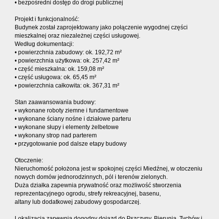
• bezpośredni dostęp do drogi publicznej
Projekt i funkcjonalność:
Budynek został zaprojektowany jako połączenie wygodnej części
mieszkalnej oraz niezależnej części usługowej.
Według dokumentacji:
• powierzchnia zabudowy: ok. 192,72 m²
• powierzchnia użytkowa: ok. 257,42 m²
• część mieszkalna: ok. 159,08 m²
• część usługowa: ok. 65,45 m²
• powierzchnia całkowita: ok. 367,31 m²
Stan zaawansowania budowy:
• wykonane roboty ziemne i fundamentowe
• wykonane ściany nośne i działowe parteru
• wykonane słupy i elementy żelbetowe
• wykonany strop nad parterem
• przygotowanie pod dalsze etapy budowy
Otoczenie:
Nieruchomość położona jest w spokojnej części Miedźnej, w otoczeniu
nowych domów jednorodzinnych, pól i terenów zielonych.
Duża działka zapewnia prywatność oraz możliwość stworzenia
reprezentacyjnego ogrodu, strefy rekreacyjnej, basenu,
altany lub dodatkowej zabudowy gospodarczej.
Lokalizacja zapewnia dogodny dojazd do Pszczyny, Bierunia, Tychów i