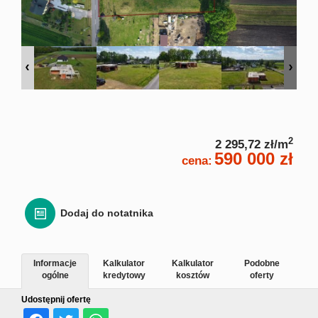
Zgłoś
Zgło
Zgłoś 
2
2 295,72 zł/m
Kalkulato
590 000 zł
cena:
Kalku
Dodaj do notatnika
Kalkula
Informacje
Kalkulator
Kalkulator
Podobne
Usługi
ogólne
kredytowy
kosztów
oferty
Udostępnij ofertę