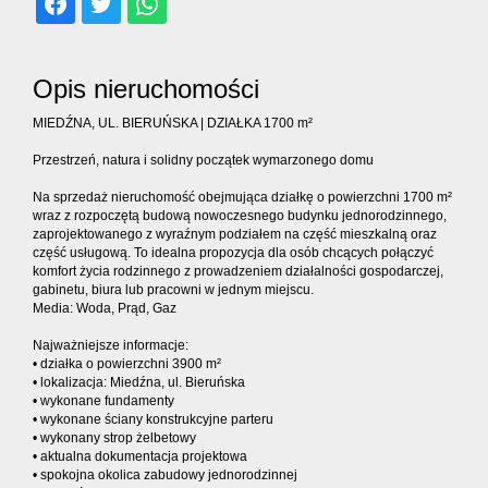
dodatko
Kontakt
Opis nieruchomości
MIEDŹNA, UL. BIERUŃSKA | DZIAŁKA 1700 m²
Ubezpiec
Przestrzeń, natura i solidny początek wymarzonego domu
Na sprzedaż nieruchomość obejmująca działkę o powierzchni 1700 m²
wraz z rozpoczętą budową nowoczesnego budynku jednorodzinnego,
zaprojektowanego z wyraźnym podziałem na część mieszkalną oraz
część usługową. To idealna propozycja dla osób chcących połączyć
komfort życia rodzinnego z prowadzeniem działalności gospodarczej,
gabinetu, biura lub pracowni w jednym miejscu.
Media: Woda, Prąd, Gaz
Najważniejsze informacje:
• działka o powierzchni 3900 m²
• lokalizacja: Miedźna, ul. Bieruńska
• wykonane fundamenty
• wykonane ściany konstrukcyjne parteru
• wykonany strop żelbetowy
• aktualna dokumentacja projektowa
• spokojna okolica zabudowy jednorodzinnej