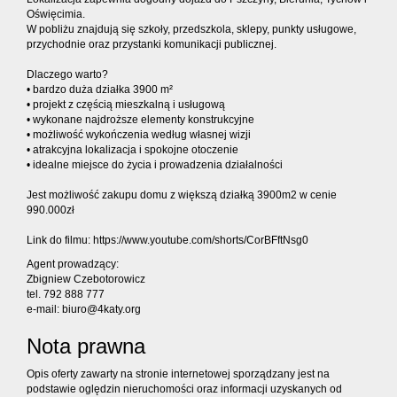
Oświęcimia.
W pobliżu znajdują się szkoły, przedszkola, sklepy, punkty usługowe,
przychodnie oraz przystanki komunikacji publicznej.
Dlaczego warto?
• bardzo duża działka 3900 m²
• projekt z częścią mieszkalną i usługową
• wykonane najdroższe elementy konstrukcyjne
• możliwość wykończenia według własnej wizji
• atrakcyjna lokalizacja i spokojne otoczenie
• idealne miejsce do życia i prowadzenia działalności
Jest możliwość zakupu domu z większą działką 3900m2 w cenie
990.000zł
Link do filmu: https://www.youtube.com/shorts/CorBFftNsg0
Agent prowadzący:
Zbigniew Czebotorowicz
tel. 792 888 777
e-mail: biuro@4katy.org
Nota prawna
Opis oferty zawarty na stronie internetowej sporządzany jest na
podstawie oględzin nieruchomości oraz informacji uzyskanych od