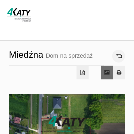
Strona
Miedźna
Dom na sprzedaż
główna
O firmie
Oferta
Współpra