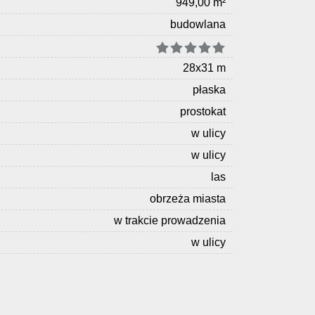
949,00 m²
budowlana
28x31 m
płaska
prostokat
w ulicy
w ulicy
las
obrzeża miasta
w trakcie prowadzenia
w ulicy