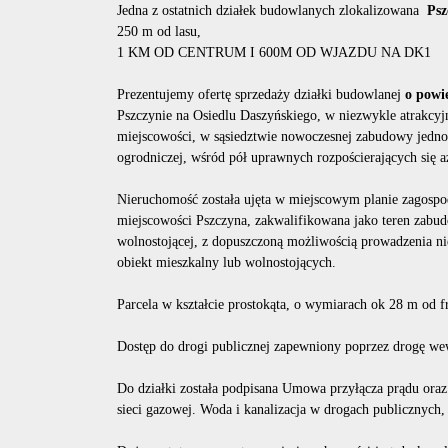
Jedna z ostatnich działek budowlanych zlokalizowana
Ps
250 m od lasu,
1 KM OD CENTRUM I 600M OD WJAZDU NA DK1
Prezentujemy ofertę sprzedaży działki budowlanej
o powi
Pszczynie na Osiedlu Daszyńskiego, w niezwykle atrakcyjn
miejscowości, w sąsiedztwie nowoczesnej zabudowy jednoro
ogrodniczej, wśród pół uprawnych rozpościerających się a
Nieruchomość została ujęta w miejscowym planie zagospo
miejscowości Pszczyna, zakwalifikowana jako teren zabu
wolnostojącej, z dopuszczoną możliwością prowadzenia 
obiekt mieszkalny lub wolnostojących.
Parcela w kształcie prostokąta, o wymiarach ok 28 m od 
Dostęp do drogi publicznej zapewniony poprzez drogę we
Do działki została podpisana Umowa przyłącza prądu ora
sieci gazowej. Woda i kanalizacja w drogach publicznych