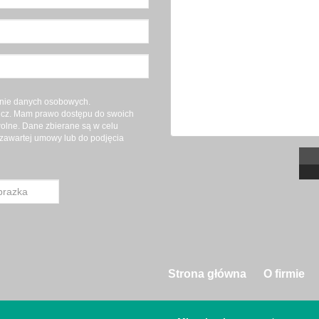
nie danych osobowych.
wicz. Mam prawo dostępu do swoich
wolne. Dane zbierane są w celu
zawartej umowy lub do podjęcia
Strona główna
O firmie