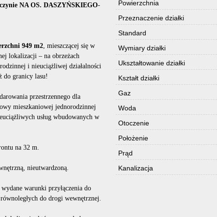
Powierzchnia
zczynie NA OS. DASZYŃSKIEGO
-
Przeznaczenie działki
Standard
erzchni 949 m2
, mieszczącej się w
Wymiary działki
ej lokalizacji – na obrzeżach
Ukształtowanie działki
dzinnej i nieuciążliwej działalności
ż do granicy lasu!
Kształt działki
Gaz
darowania przestrzennego dla
dowy mieszkaniowej jednorodzinnej
Woda
nieuciążliwych usług wbudowanych w
Otoczenie
Położenie
frontu na 32 m.
Prąd
wnętrzną, nieutwardzoną.
Kanalizacja
z wydane warunki przyłączenia do
, równoległych do drogi wewnętrznej.