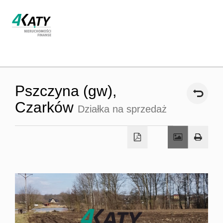
Strona
Pszczyna (gw),
główna
Czarków
Działka na sprzedaż
O firmie
Oferta
Współpra