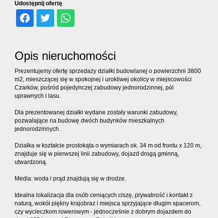
dodatko
Udostępnij ofertę
Kontakt
Opis nieruchomości
Ubezpiec
Prezentujemy ofertę sprzedaży działki budowlanej o powierzchni 3800
m2, mieszczącej się w spokojnej i urokliwej okolicy w miejscowości
Czarków, pośród pojedynczej zabudowy jednorodzinnej, pól
uprawnych i lasu.
Dla prezentowanej działki wydane zostały warunki zabudowy,
pozwalające na budowę dwóch budynków mieszkalnych
jednorodzinnych.
Działka w kształcie prostokąta o wymiarach ok. 34 m od frontu x 120 m,
znajduje się w pierwszej linii zabudowy, dojazd drogą gminną,
utwardzoną.
Media: woda i prąd znajdują się w drodze.
Idealna lokalizacja dla osób ceniących ciszę, prywatność i kontakt z
naturą, wokół piękny krajobraz i miejsca sprzyjające długim spacerom,
czy wycieczkom rowerowym - jednocześnie z dobrym dojazdem do