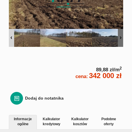
Zgłoś
Zgło
Zgłoś 
Kalkulato
2
89,88 zł/m
342 000 zł
cena:
Kalku
Kalkula
Dodaj do notatnika
Usługi
Informacje
Kalkulator
Kalkulator
Podobne
ogólne
kredytowy
kosztów
oferty