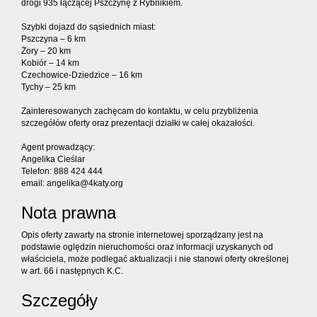
drogi 935 łączącej Pszczynę z Rybnikiem.
Szybki dojazd do sąsiednich miast:
Pszczyna – 6 km
Żory – 20 km
Kobiór – 14 km
Czechowice-Dziedzice – 16 km
Tychy – 25 km
Zainteresowanych zachęcam do kontaktu, w celu przybliżenia
szczegółów oferty oraz prezentacji działki w całej okazałości.
Agent prowadzący:
Angelika Cieślar
Telefon: 888 424 444
email: angelika@4katy.org
Nota prawna
Opis oferty zawarty na stronie internetowej sporządzany jest na
podstawie oględzin nieruchomości oraz informacji uzyskanych od
właściciela, może podlegać aktualizacji i nie stanowi oferty określonej
w art. 66 i następnych K.C.
Szczegóły