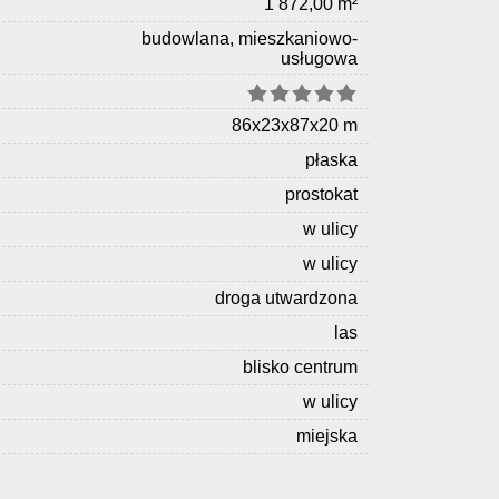
1 872,00 m²
budowlana, mieszkaniowo-
usługowa
86x23x87x20 m
płaska
prostokat
w ulicy
w ulicy
droga utwardzona
las
blisko centrum
w ulicy
miejska