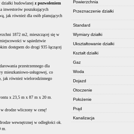
Powierzchnia
y działki budowlanej
z pozwoleniem
a inwestorów poszukujących
Przeznaczenie działki
ą, jak również dla osób planujących
Standard
Wymiary działki
erzchni 1872 m2, mieszczącej się w
miejscowości w sąsiedztwie
Ukształtowanie działki
bkim dostępem do drogi 935 łączącej
Kształt działki
Gaz
darowania przestrzennego dla
Woda
wy mieszkaniowo-usługowej, co
 jak również wielorodzinnego
Dojazd
Otoczenie
frontu x 23,5 m x 87 m x 20 m.
Położenie
Prąd
ł w drodze wliczony w cenę!
Kanalizacja
 drodze wewnętrznej w odległości ok.
0 m.