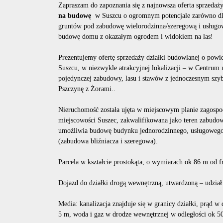
Zapraszam do zapoznania się z najnowsza oferta sprzedaż
na budowę
w Suszcu o ogromnym potencjale zarówno dl
gruntów pod zabudowę wielorodzinna/szeregową i usługow
budowę domu z okazałym ogrodem i widokiem na las!
Prezentujemy ofertę sprzedaży działki budowlanej o powi
Suszcu, w niezwykle atrakcyjnej lokalizacji – w Centrum 
pojedynczej zabudowy, lasu i stawów z jednoczesnym szy
Pszczynę z Żorami..
Nieruchomość została ujęta w miejscowym planie zagospo
miejscowości Suszec, zakwalifikowana jako teren zabudo
umożliwia budowę budynku jednorodzinnego, usługowego,
(zabudowa bliźniacza i szeregowa).
Parcela w kształcie prostokąta, o wymiarach ok 86 m od 
Dojazd do działki drogą wewnętrzną, utwardzoną – udzia
Media: kanalizacja znajduje się w granicy działki, prąd w
5 m, woda i gaz w drodze wewnętrznej w odległości ok 5