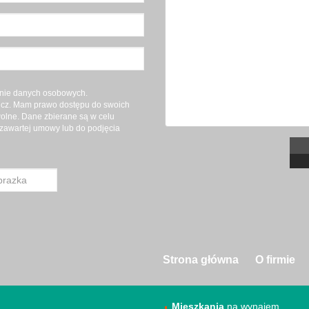
nie danych osobowych.
wicz. Mam prawo dostępu do swoich
wolne. Dane zbierane są w celu
zawartej umowy lub do podjęcia
Strona główna
O firmie
Mieszkania
na wynajem