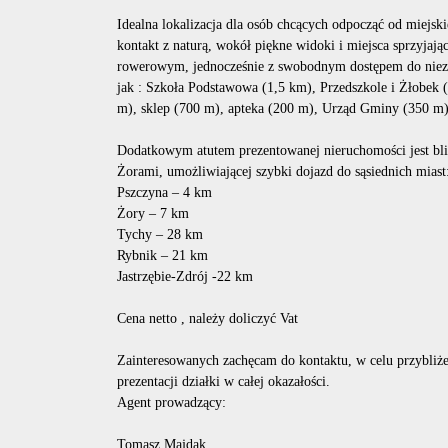
Idealna lokalizacja dla osób chcących odpocząć od miejski
kontakt z naturą, wokół piękne widoki i miejsca sprzyja
rowerowym, jednocześnie z swobodnym dostępem do niezb
jak : Szkoła Podstawowa (1,5 km), Przedszkole i Żłobek 
m), sklep (700 m), apteka (200 m), Urząd Gminy (350 m
Dodatkowym atutem prezentowanej nieruchomości jest blis
Żorami, umożliwiającej szybki dojazd do sąsiednich miast
Pszczyna – 4 km
Żory – 7 km
Tychy – 28 km
Rybnik – 21 km
Jastrzębie-Zdrój -22 km
Cena netto , należy doliczyć Vat
Zainteresowanych zachęcam do kontaktu, w celu przybliże
prezentacji działki w całej okazałości.
Agent prowadzący:
Tomasz Majdak