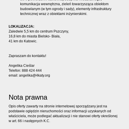
komunikacja wewnętrzna, zieleń towarzysząca obiektom
budowlanym (w tym ogrody i sady), elementy infrastruktury
technicznej wraz z obiektami inżynierskimi.
LOKALIZACJA:
Zaledwie 5,5 km do centrum Pszczyny,
16,8 km do miasta Bielsko- Biała,
41 km do Katowic.
Zapraszam do kontaktu!
Angelika Cieślar
Telefon: 888 424 444
email: angelika@4katy.org
Nota prawna
Opis oferty zawarty na stronie internetowej sporządzany jest na
podstawie oględzin nieruchomości oraz informacji uzyskanych od
właściciela, może podlegać aktualizacji i nie stanowi oferty określonej
w art. 66 i następnych K.C.