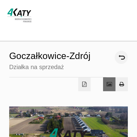
Strona
Goczałkowice-Zdrój
główna
Działka na sprzedaż
O firmie
Oferta
Współpra