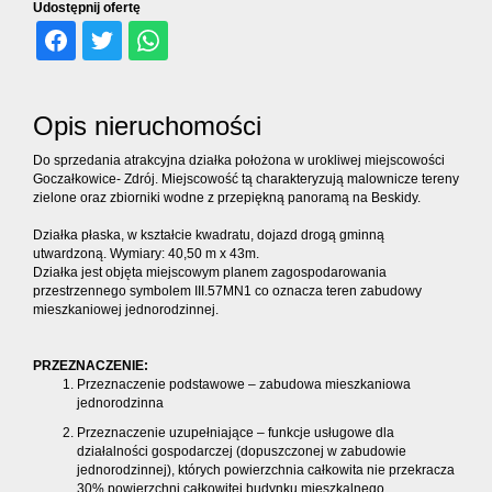
dodatko
Udostępnij ofertę
Kontakt
Opis nieruchomości
Ubezpiec
Do sprzedania atrakcyjna działka położona w urokliwej miejscowości
Goczałkowice- Zdrój. Miejscowość tą charakteryzują malownicze tereny
zielone oraz zbiorniki wodne z przepiękną panoramą na Beskidy.
Działka płaska, w kształcie kwadratu, dojazd drogą gminną
utwardzoną. Wymiary: 40,50 m x 43m.
Działka jest objęta miejscowym planem zagospodarowania
przestrzennego symbolem III.57MN1 co oznacza teren zabudowy
mieszkaniowej jednorodzinnej.
PRZEZNACZENIE:
Przeznaczenie podstawowe – zabudowa mieszkaniowa
jednorodzinna
Przeznaczenie uzupełniające – funkcje usługowe dla
działalności gospodarczej (dopuszczonej w zabudowie
jednorodzinnej), których powierzchnia całkowita nie przekracza
30% powierzchni całkowitej budynku mieszkalnego,