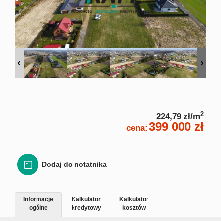
Zgłoś
Zgło
Zgłoś 
Kalkulato
2
224,79 zł/m
399 000 zł
cena:
Kalku
Kalkula
Dodaj do notatnika
Usługi
Informacje
Kalkulator
Kalkulator
ogólne
kredytowy
kosztów