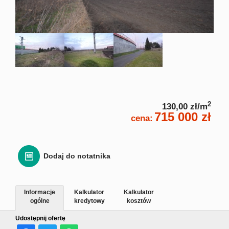
Zgłoś
Zgło
Zgłoś 
2
130,00 zł/m
Kalkulato
715 000 zł
cena:
Kalku
Dodaj do notatnika
Kalkula
Informacje
Kalkulator
Kalkulator
Usługi
ogólne
kredytowy
kosztów
Udostępnij ofertę