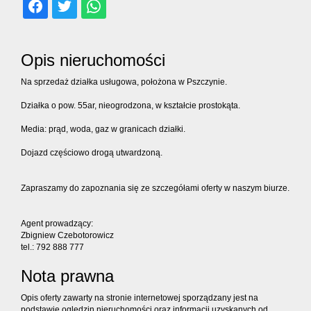
dodatko
Kontakt
Opis nieruchomości
Na sprzedaż działka usługowa, położona w Pszczynie.
Ubezpiec
Działka o pow. 55ar, nieogrodzona, w kształcie prostokąta.
Media: prąd, woda, gaz w granicach działki.
Dojazd częściowo drogą utwardzoną.
Zapraszamy do zapoznania się ze szczegółami oferty w naszym biurze.
Agent prowadzący:
Zbigniew Czebotorowicz
tel.: 792 888 777
Nota prawna
Opis oferty zawarty na stronie internetowej sporządzany jest na
podstawie oględzin nieruchomości oraz informacji uzyskanych od