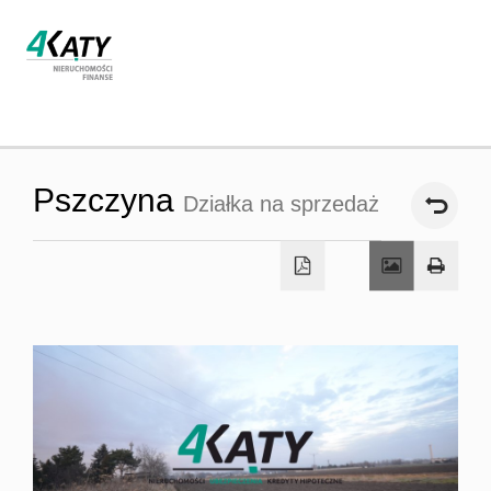
Strona
Pszczyna
Działka na sprzedaż
główna
O firmie
Oferta
Współpra