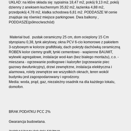
UKŁAD: na które składa się: sypialnia 18,47 m2, pokój 9,13 m2, pokój
dzienny z aneksem kuchennym 35,82 m2, łazienka 4,88 m2,
przedpokój 4,78 m2, klatka schodowa 6,81 m2. PODDASZE W cenie
znajduje się również miejsce parkingowe. Dwa balkony ,
PODDASZE(północ/wschód)
Materiał bud. pustak ceramiczny 25 cm, dom ocieplony 15 Cm
styropianu 0,38, tynk akrylowy, okna PCV 6-cio komorowe z pakietem
3-szybowym w kolorze grafit/biały, dach pokryty dachówką ceramiczną
ROBEN kolor ciemny grafit, tynki cementowo - wapienne BAUMIT,
wylewki agregatowe, instalacje wod-kan (bez białego montażu), c.o. -
mieszana - ogrzewanie podłogowe i kaloryfer (ogrzewanie piec
gazowy dwufunkcyjny), drzwi zewnętrzne, instalacja elektryczna i
alarmowa, rolety zewnętrze we wszystkich oknach, teren wokół
budynku jest zagospodarowany i ogrodzony.
Media: woda, prąd, gaz, niezależny osadnik na dla każdego lokalu,
domofon.
BRAK PODATKU PCC 2%
Gwarancja budowlana.