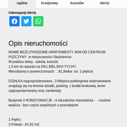
dodatko
ogólne
kredytowy
kosztów
oferty
Udostępnij ofertę
Kontakt
Ubezpiec
Opis nieruchomości
NOWE BEZCZYNSZOWE APARTAMENTY 3KM OD CENTRUM
PSZCZYNY w miejscowości Studzienice.
W pobliżu sklep, szkoła, kościół.
1,5 km do wjazdu na DK1 BIELSKO-TYCHY.
Mieszkania o powierzchniach: , 81,9mkw na 1 piętrze.
DZIAŁKA zagospodarowana , 3 Miejsca parkingowe wybrukowane
znajdują się na terenie działki, parking z kostki brukowej, teren
zagospodarowany oraz zamknięty
Budynek 2-KONDYGNACJE - 4 niezależne mieszkania - - osobne
wejścia - bez części wspólnych z pozostałymi.
1 Piętro:
3 Pokoje - 81,91 m2