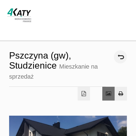
Strona
Pszczyna (gw),
główna
Studzienice
Mieszkanie na
sprzedaż
O firmie
Oferta
Współpra