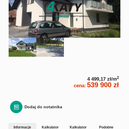
Zgłoś
Zgło
Zgłoś 
Kalkulato
2
4 499,17 zł/m
Kalku
539 900 zł
cena:
Kalkula
Dodaj do notatnika
Usługi
Informacje
Kalkulator
Kalkulator
Podobne