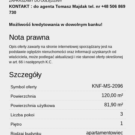
ZAPRASZAMY DO OGLĘDZIN!!!
KONTAKT : do agenta Tomasz Majdak tel. nr +48 506 869
730
Możliwość kredytowania w dowolnym banku!
Nota prawna
Opis oferty zawarty na stronie internetowej sporządzany jest na
podstawie oględzin nieruchomości oraz informacji uzyskanych od
właściciela, może podlegać aktualizacji i nie stanowi oferty określonej
w art. 66 i następnych K.C.
Szczegóły
KNF-MS-2096
Symbol oferty
120,00 m²
Powierzchnia
81,90 m²
Powierzchnia użytkowa
3
Liczba pokoi
1
Piętro
apartamentowiec
Rodzaj budynku