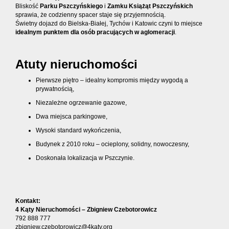
Bliskość
Parku Pszczyńskiego
i
Zamku Książąt Pszczyńskich
sprawia, że codzienny spacer staje się przyjemnością.
Świetny dojazd do Bielska-Białej, Tychów i Katowic czyni to miejsce
idealnym punktem dla osób pracujących w aglomeracji
.
Atuty nieruchomości
Pierwsze piętro – idealny kompromis między wygodą a
prywatnością,
Niezależne ogrzewanie gazowe,
Dwa miejsca parkingowe,
Wysoki standard wykończenia,
Budynek z 2010 roku – ocieplony, solidny, nowoczesny,
Doskonała lokalizacja w Pszczynie.
Kontakt:
4 Kąty Nieruchomości – Zbigniew Czebotorowicz
792 888 777
zbigniew.czebotorowicz@4katy.org