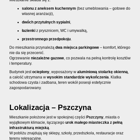
Mieszkanie składa się z:
salonu z aneksem kuchennym
(bez umeblowania – gotowe do
własnej aranżacji),
dwóch przytulnych sypialni
,
łazienki
z prysznicem, WC i umywalką,
przestronnego przedpokoju
.
Do mieszkania przynależą
dwa miejsca parkingowe
– komfort, którego
nie da się przecenić.
Ogrzewanie
niezależne gazowe
, co pozwala na pełną kontrolę kosztów
i temperatury.
Budynek jest
ocieplony
, wyposażony w
aluminiową stolarkę okienną
,
a całość utrzymana w
wysokim standardzie wykończenia
. Klatka
schodowa czysta i zadbana, teren wokół posesji estetycznie
zagospodarowany.
Lokalizacja – Pszczyna
Mieszkanie położone jest w spokojnej części
Pszczyny
, miasta o
wyjątkowym klimacie, łączącego
urok małego miasteczka z pełną
infrastrukturą miejską
.
W pobliżu znajdują się sklepy, szkoły, przedszkola, restauracje oraz
tereny rekreacyjne.