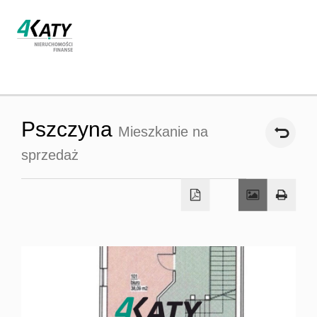
Strona
Pszczyna
Mieszkanie na
główna
sprzedaż
O firmie
Oferta
Współpra