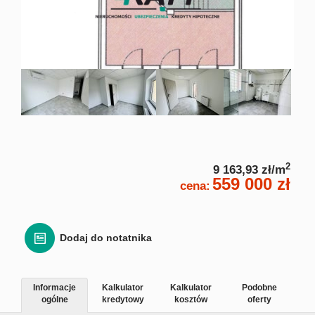
Zgłoś
Zgło
Zgłoś 
Kalkulato
2
9 163,93 zł/m
559 000 zł
cena:
Kalku
Kalkula
Dodaj do notatnika
Usługi
Informacje
Kalkulator
Kalkulator
Podobne
ogólne
kredytowy
kosztów
oferty