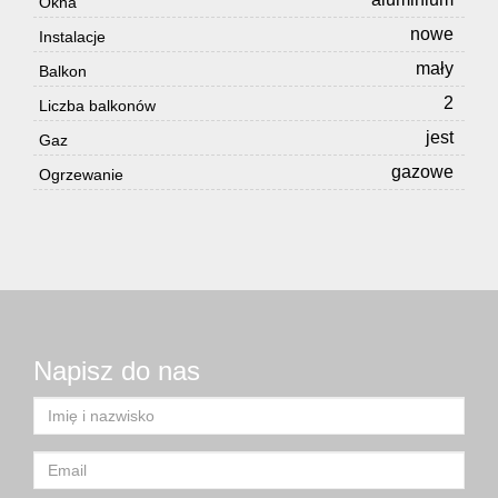
Okna
nowe
Instalacje
mały
Balkon
2
Liczba balkonów
jest
Gaz
gazowe
Ogrzewanie
Napisz do nas