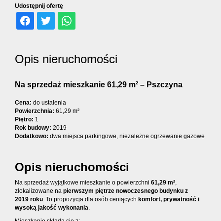
dodatko
Udostępnij ofertę
Kontakt
Opis nieruchomości
Ubezpiec
Na sprzedaż mieszkanie 61,29 m² – Pszczyna
Cena:
do ustalenia
Powierzchnia:
61,29 m²
Piętro:
1
Rok budowy:
2019
Dodatkowo:
dwa miejsca parkingowe, niezależne ogrzewanie gazowe
Opis nieruchomości
Na sprzedaż wyjątkowe mieszkanie o powierzchni
61,29 m²
,
zlokalizowane na
pierwszym piętrze nowoczesnego budynku z
2019 roku
. To propozycja dla osób ceniących
komfort, prywatność i
wysoką jakość wykonania
.