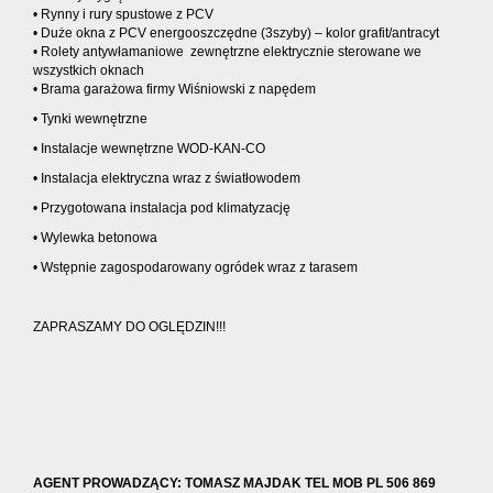
• Rynny i rury spustowe z PCV
• Duże okna z PCV energooszczędne (3szyby) – kolor grafit/antracyt
• Rolety antywłamaniowe zewnętrzne elektrycznie sterowane we
wszystkich oknach
• Brama garażowa firmy Wiśniowski z napędem
• Tynki wewnętrzne
• Instalacje wewnętrzne WOD-KAN-CO
• Instalacja elektryczna wraz z światłowodem
• Przygotowana instalacja pod klimatyzację
• Wylewka betonowa
• Wstępnie zagospodarowany ogródek wraz z tarasem
ZAPRASZAMY DO OGLĘDZIN!!!
AGENT PROWADZĄCY: TOMASZ MAJDAK TEL MOB PL 506 869