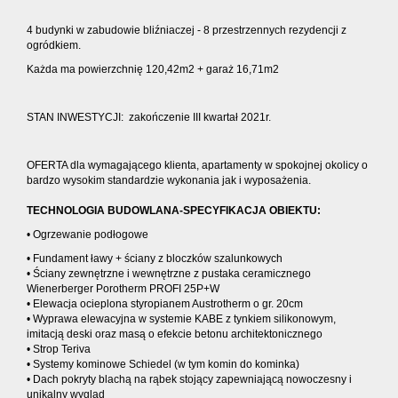
4 budynki w zabudowie bliźniaczej - 8 przestrzennych rezydencji z
ogródkiem.
Każda ma powierzchnię 120,42m2 + garaż 16,71m2
STAN INWESTYCJI: zakończenie III kwartał 2021r.
OFERTA dla wymagającego klienta, apartamenty w spokojnej okolicy o
bardzo wysokim standardzie wykonania jak i wyposażenia.
TECHNOLOGIA BUDOWLANA-SPECYFIKACJA OBIEKTU:
• Ogrzewanie podłogowe
• Fundament ławy + ściany z bloczków szalunkowych
• Ściany zewnętrzne i wewnętrzne z pustaka ceramicznego
Wienerberger Porotherm PROFI 25P+W
• Elewacja ocieplona styropianem Austrotherm o gr. 20cm
• Wyprawa elewacyjna w systemie KABE z tynkiem silikonowym,
imitacją deski oraz masą o efekcie betonu architektonicznego
• Strop Teriva
• Systemy kominowe Schiedel (w tym komin do kominka)
• Dach pokryty blachą na rąbek stojący zapewniającą nowoczesny i
unikalny wygląd