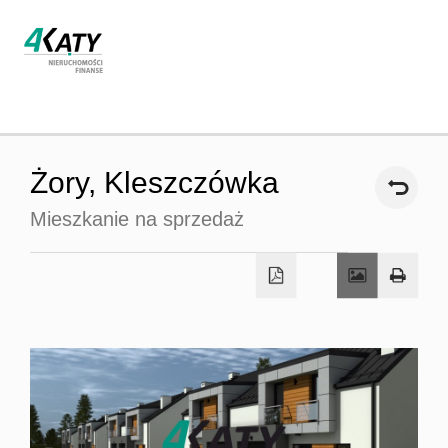
Strona
Żory,
Kleszczówka
główna
Mieszkanie na sprzedaż
O firmie
Oferta
Współpra