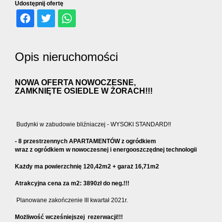
dodatko
Udostępnij ofertę
Kontakt
Opis nieruchomości
Ubezpiec
NOWA OFERTA NOWOCZESNE,
ZAMKNIĘTE OSIEDLE W ŻORACH!!!
Budynki w zabudowie bliźniaczej - WYSOKI STANDARD!!
- 8 przestrzennych APARTAMENTÓW z ogródkiem
wraz z ogródkiem w nowoczesnej i energooszczędnej technologii
Każdy ma powierzchnię 120,42m2 + garaż 16,71m2
Atrakcyjna cena za m2: 3890zł do neg.!!!
Planowane zakończenie III kwartał 2021r.
Możliwość wcześniejszej rezerwacji!!!