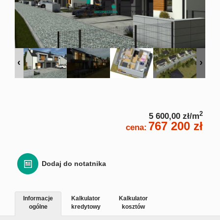
Zgłoś
Zgło
Zgłoś 
Kalkulato
2
5 600,00 zł/m
767 200 zł
cena:
Kalku
Kalkula
Dodaj do notatnika
Usługi
Informacje
Kalkulator
Kalkulator
ogólne
kredytowy
kosztów