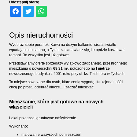
dodatko
Udostępnij ofertę
Kontakt
Opis nieruchomości
Ubezpiec
Wyobraź sobie poranek. Kawa na dużym balkonie, cisza, światło
wpadające do salonu, a Ty nie zastanawiasz się, ile będzie kosztował
remont. Bo wszystko jest już gotowe.
Przedstawiamy ofertę sprzedaży wyjątkowo zadbanego, przestronnego
mieszkania o powierzchni
69,31 m²
, położonego na
I piętrze
nowoczesnego budynku z 2001 roku przy ul. ks. Tischnera w Tychach.
To miejsce stworzone dla osób, które cenią wygodę, funkcjonalność i
chcą po prostu odebrać klucze... i zacząć mieszkać.
Mieszkanie, które jest gotowe na nowych
właścicieli
Lokal przeszedł gruntowne odświeżenie.
Wykonano:
malowanie wszystkich pomieszczeń,