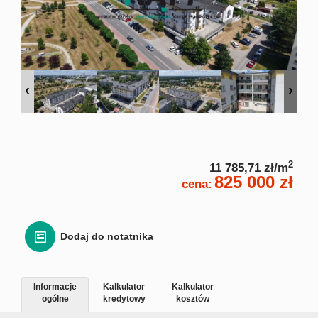
Zgłoś
Zgło
Zgłoś 
Kalkulato
2
11 785,71 zł/m
825 000 zł
cena:
Kalku
Kalkula
Dodaj do notatnika
Usługi
Informacje
Kalkulator
Kalkulator
ogólne
kredytowy
kosztów