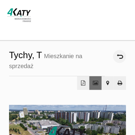
Strona
Tychy,
T
Mieszkanie na
główna
sprzedaż
O firmie
Oferta
Współpra