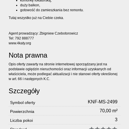
komórkę lokatorską,
duży balkon,
gotowość do zamieszkania bez remontu.
Tutaj wszystko już na Ciebie czeka.
Agent prowadzący: Zbigniew Czebotorowicz
Tel: 792 888777
www.4katy.org
Nota prawna
Opis oferty zawarty na stronie internetowej sporządzany jest na
podstawie oględzin nieruchomości oraz informacji uzyskanych od
właściciela, może podlegać aktualizacji i nie stanowi oferty określonej
w art. 66 i następnych K.C.
Szczegóły
KNF-MS-2499
Symbol oferty
70,00 m²
Powierzchnia
3
Liczba pokoi