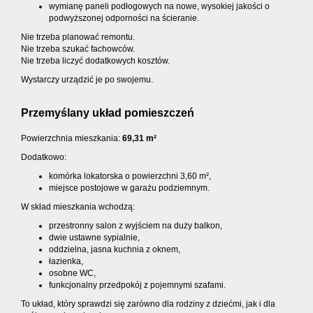
wymianę paneli podłogowych na nowe, wysokiej jakości o
podwyższonej odporności na ścieranie.
Nie trzeba planować remontu.
Nie trzeba szukać fachowców.
Nie trzeba liczyć dodatkowych kosztów.
Wystarczy urządzić je po swojemu.
Przemyślany układ pomieszczeń
Powierzchnia mieszkania:
69,31 m²
Dodatkowo:
komórka lokatorska o powierzchni 3,60 m²,
miejsce postojowe w garażu podziemnym.
W skład mieszkania wchodzą:
przestronny salon z wyjściem na duży balkon,
dwie ustawne sypialnie,
oddzielna, jasna kuchnia z oknem,
łazienka,
osobne WC,
funkcjonalny przedpokój z pojemnymi szafami.
To układ, który sprawdzi się zarówno dla rodziny z dziećmi, jak i dla